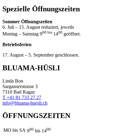
Spezielle Öffnungszeiten
Sommer Öffnungszeiten
6. Juli – 15. August reduziert, jeweils
00 bis
00
Montag – Samstag 9
14
geöffnet.
Betriebsferien
17. August – 5. September geschlossen.
BLUAMA-HÜSLI
Linda Bon
Sarganserstrasse 3
7310 Bad Ragaz
T +41 81 733 27 27
info@bluama-huesli.ch
ÖFFNUNGSZEITEN
00
00
MO bis SA
9
bis 14