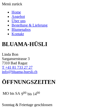
Menü
zurück
Home
Angebot
Über uns
Bestellung & Lieferung
Blumenabos
Kontakt
BLUAMA-HÜSLI
Linda Bon
Sarganserstrasse 3
7310 Bad Ragaz
T +41 81 733 27 27
info@bluama-huesli.ch
ÖFFNUNGSZEITEN
00
00
MO bis SA
9
bis 14
Sonntag & Feiertage geschlossen