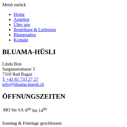
Menü
zurück
Home
Angebot
Über uns
Bestellung & Lieferung
Blumenabos
Kontakt
BLUAMA-HÜSLI
Linda Bon
Sarganserstrasse 3
7310 Bad Ragaz
T +41 81 733 27 27
info@bluama-huesli.ch
ÖFFNUNGSZEITEN
00
00
MO bis SA
9
bis 14
Sonntag & Feiertage geschlossen