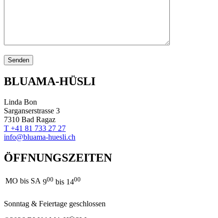
BLUAMA-HÜSLI
Linda Bon
Sarganserstrasse 3
7310 Bad Ragaz
T +41 81 733 27 27
info@bluama-huesli.ch
ÖFFNUNGSZEITEN
00
00
MO bis SA
9
bis 14
Sonntag & Feiertage geschlossen