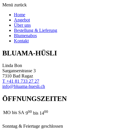
Menü
zurück
Home
Angebot
Über uns
Bestellung & Lieferung
Blumenabos
Kontakt
BLUAMA-HÜSLI
Linda Bon
Sarganserstrasse 3
7310 Bad Ragaz
T +41 81 733 27 27
info@bluama-huesli.ch
ÖFFNUNGSZEITEN
00
00
MO bis SA
9
bis 14
Sonntag & Feiertage geschlossen