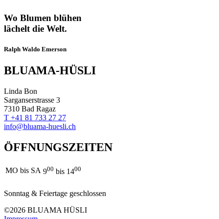
Wo Blumen blühen
lächelt die Welt.
Ralph Waldo Emerson
BLUAMA-HÜSLI
Linda Bon
Sarganserstrasse 3
7310 Bad Ragaz
T +41 81 733 27 27
info@bluama-huesli.ch
ÖFFNUNGSZEITEN
00
00
MO bis SA
9
bis 14
Sonntag & Feiertage geschlossen
©2026 BLUAMA HÜSLI
Impressum